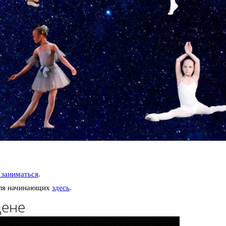
 заниматься
.
для начинающих
здесь
.
цене