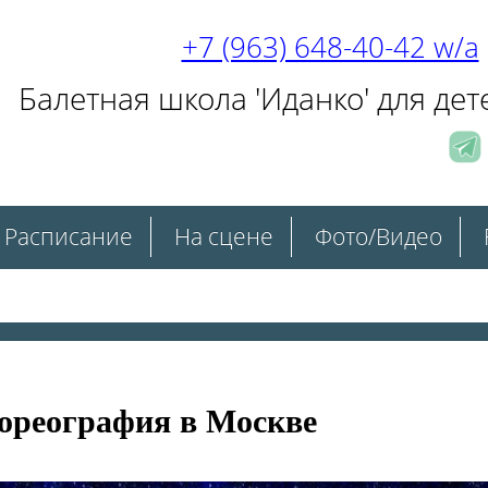
+7 (963) 648-40-42 w/a
Балетная школа 'Иданко' для дет
Расписание
На сцене
Фото/Видео
хореография в Москве