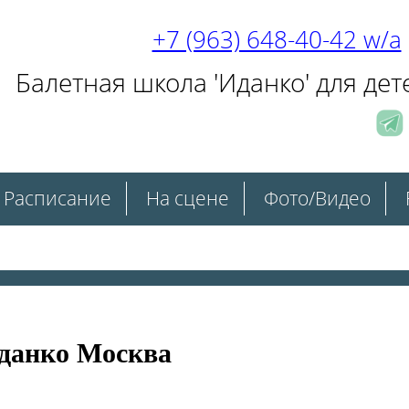
+7 (963) 648-40-42 w/a
Балетная школа 'Иданко' для дет
Расписание
На сцене
Фото/Видео
Иданко Москва