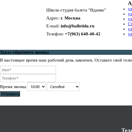
А
у
Школа-студия балета "Иданко"
ул
Адрес:
г. Москва
ул
С
E-mail:
info@balletida
.ru
у
Телефон:
+7(963) 648-40-42
у
Заказ обратного звонка
В настоящее время наш рабочий день закончен. Оставьте свой теле
Время звонка
Отправить
Тел