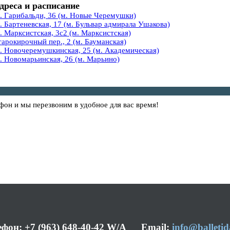
дреса и расписание
л. Гарибальди, 36 (м. Новые Черемушки)
. Бартеневская, 17 (м. Бульвар адмирала Ушакова)
. Марксистская, 3с2 (м. Марксистская)
тарокирочный пер., 2 (м. Бауманская)
л. Новочеремушкинская, 25 (м. Академическая)
л. Новомарьинская, 26 (м. Марьино)
фон и мы перезвоним в удобное для вас время!
ефон: +7 (963) 648-40-42 W/A Email:
info@balletid