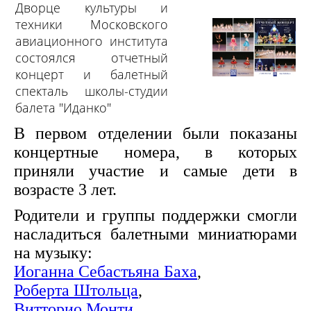
Дворце культуры и
техники Московского
авиационного института
состоялся отчетный
концерт и балетный
спекталь школы-студии
балета "Иданко"
В первом отделении были показаны
концертные номера, в которых
приняли учаcтие и самые дети в
возрасте 3 лет.
Родители и группы поддержки смогли
насладиться балетными миниатюрами
на музыку:
Иоганна Себастьяна Баха
,
Роберта Штольца
,
Витторио Монти
,