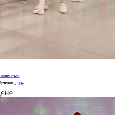
 заниматься
.
обучения
здесь
.
цене