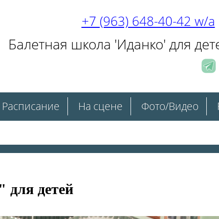
+7 (963) 648-40-42 w/a
Балетная школа 'Иданко' для дет
Расписание
На сцене
Фото/Видео
 для детей