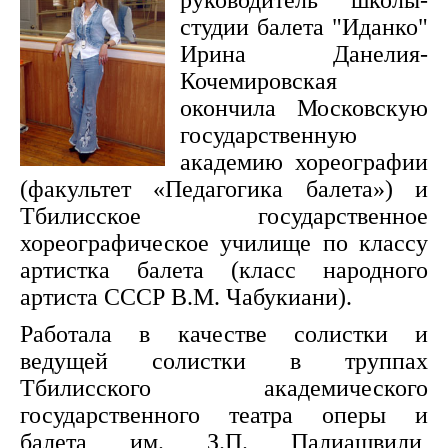
руководитель школы-
студии балета "Иданко"
Ирина Данелия-
Кочемировская
окончила Московскую
государственную
академию хореографии
(факультет «Педагогика балета») и
Тбилисское государственное
хореографическое училище по классу
артистка балета (класс народного
артиста СССР В.М. Чабукиани).
Работала в качестве солистки и
ведущей солистки в труппах
Тбилисского академического
государственного театра оперы и
балета им. З.П. Палиашвили,